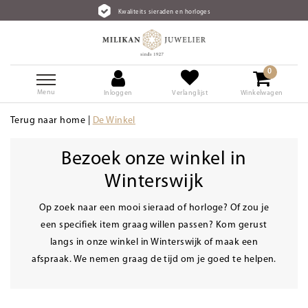
Kwaliteits sieraden en horloges
G
0
Menu
Inloggen
Verlanglijst
Winkelwagen
Terug naar home
|
De Winkel
Bezoek onze winkel in
Winterswijk
Op zoek naar een mooi sieraad of horloge? Of zou je
een specifiek item graag willen passen? Kom gerust
langs in onze winkel in Winterswijk of maak een
afspraak. We nemen graag de tijd om je goed te helpen.