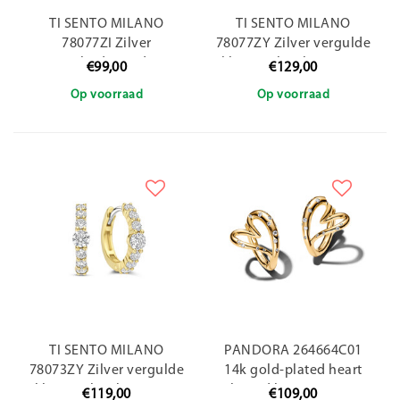
TI SENTO MILANO
TI SENTO MILANO
78077ZI Zilver
78077ZY Zilver vergulde
gerhodineerde
klapcreolen, bezet met
€99,00
€129,00
klapcreolen, bezet met
zirconia's
Op voorraad
Op voorraad
zirconia's
TI SENTO MILANO
PANDORA 264664C01
78073ZY Zilver vergulde
14k gold-plated heart
klapcreolen, bezet met
shaped hoop earrings
€119,00
€109,00