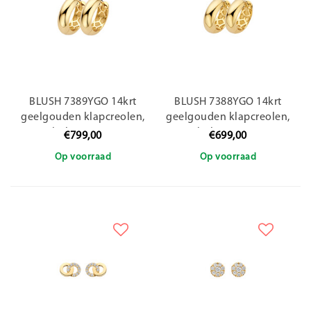
BLUSH 7389YGO 14krt
BLUSH 7388YGO 14krt
geelgouden klapcreolen,
geelgouden klapcreolen,
bol, 15.3 mm
bol, 13.6 mm
€799,00
€699,00
Op voorraad
Op voorraad