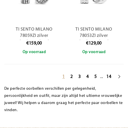
TI SENTO MILANO
TI SENTO MILANO
78059ZI zilver
78053ZI zilver
gerhodineerde zilver
gerhodineerde zilver
€159,00
€129,00
creolen 4 baans
creolen 3 baans met
Op voorraad
Op voorraad
gedraaid,zirkonia en
zirkonia
bolletjes
...
1
2
3
4
5
14
De perfecte oorbellen verschillen per gelegenheid,
persoonlijkheid en outfit, maar zijn altijd het ultieme vrouwelijke
juweel! Wij helpen u daarom graag het perfecte paar oorbellen te
vinden.