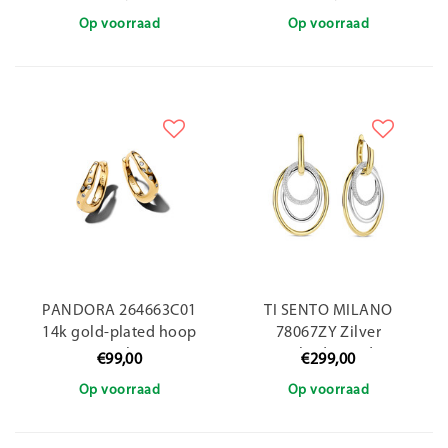
zirconia's
with zirconia
Op voorraad
Op voorraad
PANDORA 264663C01
TI SENTO MILANO
14k gold-plated hoop
78067ZY Zilver
earrings with zirconia
gerhodineerde
€99,00
€299,00
klapcreolen met grote
Op voorraad
Op voorraad
ovale vergulde hangers