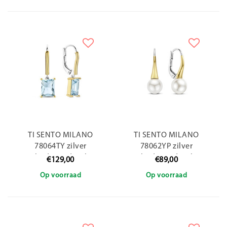
TI SENTO MILANO
TI SENTO MILANO
78064TY zilver
78062YP zilver
gerhodineerde zilver
gerhodineerde zilver
€129,00
€89,00
verguld oorhangers met
verguld oorhangers met
Op voorraad
Op voorraad
blauw zirkonia
pareltje