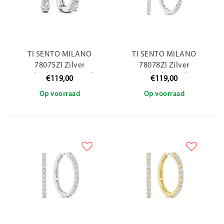
TI SENTO MILANO
TI SENTO MILANO
78075ZI Zilver
78078ZI Zilver
gerhodineerde ovale
gerhodineerde
€119,00
€119,00
klapcreolen, bezet met
klapcreolen, bezet met
Op voorraad
Op voorraad
zirconia's
zirconia's