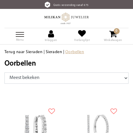
Gratis verzending vanaf €75
0
Menu
Inloggen
Verlanglijst
Winkelwagen
Terug naar Sieraden
|
Sieraden
|
Oorbellen
Oorbellen