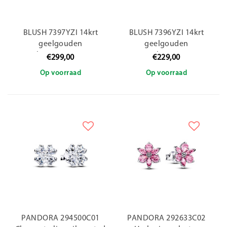
BLUSH 7397YZI 14krt
BLUSH 7396YZI 14krt
geelgouden
geelgouden
oorknoppen, 2 open
oorknoppen
€299,00
€229,00
rondjes in elkaar
Op voorraad
Op voorraad
PANDORA 294500C01
PANDORA 292633C02