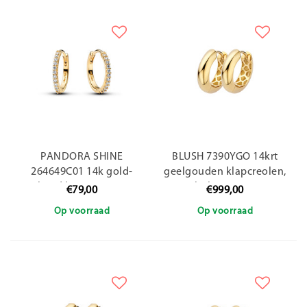
PANDORA SHINE
BLUSH 7390YGO 14krt
264649C01 14k gold-
geelgouden klapcreolen,
plated hoop earrings
bol, 17.7 mm
€79,00
€999,00
Op voorraad
Op voorraad