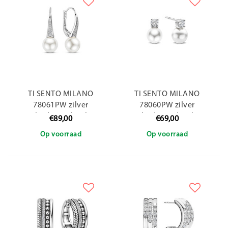
TI SENTO MILANO
TI SENTO MILANO
78061PW zilver
78060PW zilver
gerhodineerde zilver
gerhodineerde zilver
€89,00
€69,00
oorhangers met pareltje
oorstekers met pareltje
Op voorraad
Op voorraad