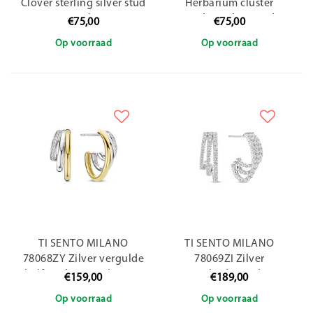
Clover sterling silver stud
Herbarium cluster
earrings with zirconia
sterling silver stud
€75,00
€75,00
earrings
Op voorraad
Op voorraad
TI SENTO MILANO
TI SENTO MILANO
78068ZY Zilver vergulde
78069ZI Zilver
halfronde oorstekers, 3-
gerhodineerde
€159,00
€189,00
baans
stekercreolen, open 3
Op voorraad
Op voorraad
baans zirconia's