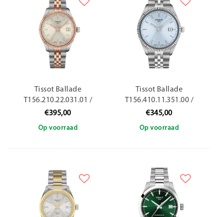
Tissot Ballade
Tissot Ballade
T156.210.22.031.01 /
T156.410.11.351.00 /
34mm
40mm
€395,00
€345,00
Op voorraad
Op voorraad