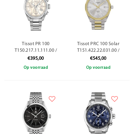
Tissot PR 100
Tissot PRC 100 Solar
T150.217.11.111.00 /
T151.422.22.031.00 /
36mm
39mm
€395,00
€545,00
Op voorraad
Op voorraad