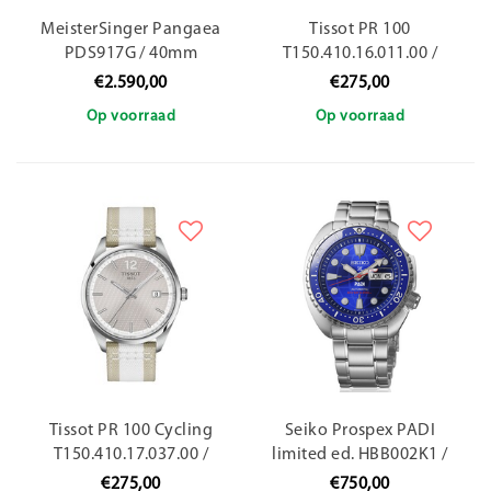
MeisterSinger Pangaea
Tissot PR 100
PDS917G / 40mm
T150.410.16.011.00 /
40mm
€2.590,00
€275,00
Op voorraad
Op voorraad
Tissot PR 100 Cycling
Seiko Prospex PADI
T150.410.17.037.00 /
limited ed. HBB002K1 /
40mm
45mm
€275,00
€750,00