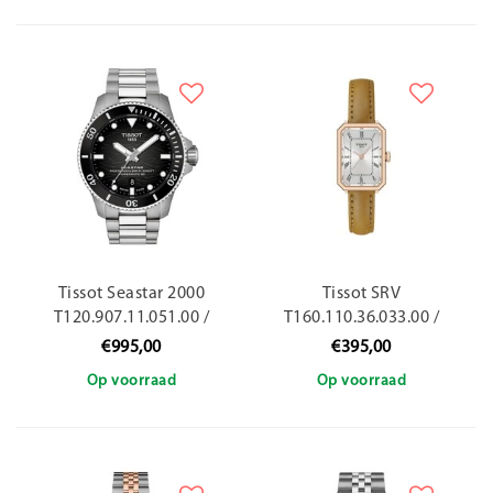
Tissot Seastar 2000
Tissot SRV
T120.907.11.051.00 /
T160.110.36.033.00 /
44mm
30mm
€995,00
€395,00
Op voorraad
Op voorraad