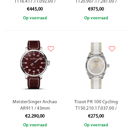
T116.417.11.092.00 /
T120.907.17.281.00 /
42mm
44mm
€445,00
€975,00
Op voorraad
Op voorraad
MeisterSinger Archao
Tissot PR 100 Cycling
AR911 / 43mm
T150.210.17.037.00 /
34mm
€2.290,00
€275,00
Op voorraad
Op voorraad