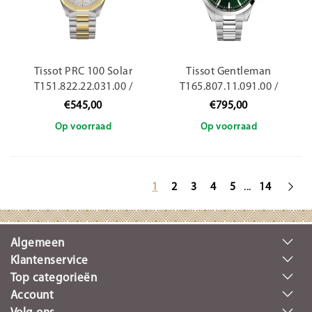
Tissot PRC 100 Solar
Tissot Gentleman
T151.822.22.031.00 /
T165.807.11.091.00 /
34mm
38mm
€545,00
€795,00
Op voorraad
Op voorraad
...
1
2
3
4
5
14
Algemeen
Klantenservice
Top categorieën
Account