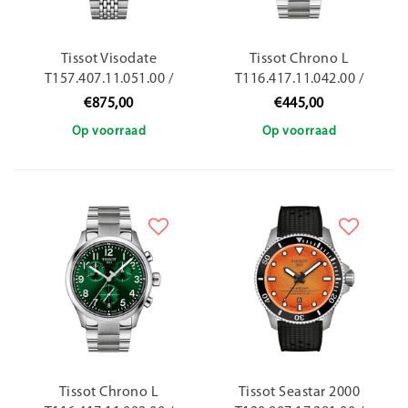
Tissot Visodate
Tissot Chrono L
T157.407.11.051.00 /
T116.417.11.042.00 /
39mm
42mm
€875,00
€445,00
Op voorraad
Op voorraad
Tissot Chrono L
Tissot Seastar 2000