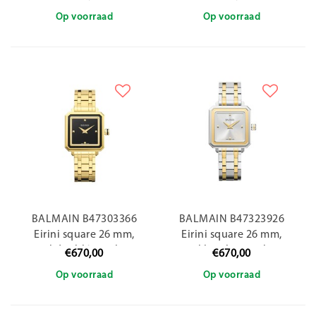
Op voorraad
Op voorraad
BALMAIN B47303366
BALMAIN B47323926
Eirini square 26 mm,
Eirini square 26 mm,
staal doublé, vierkant,
staal bicolor, vierkant
€670,00
€670,00
zwarte wijzerplaat
Op voorraad
Op voorraad