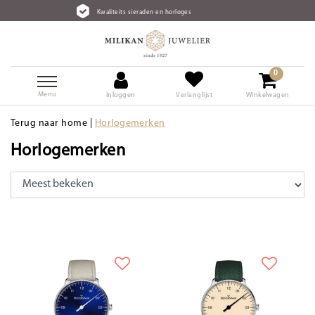
loges
Gratis verzending vanaf €75
0
Menu
Inloggen
Verlanglijst
Winkelwagen
Terug naar home
|
Horlogemerken
Horlogemerken