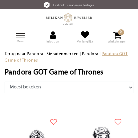
Kwaliteits sieraden en horloges
0
Menu
Inloggen
Verlanglijst
Winkelwagen
Terug naar Pandora
|
Sieradenmerken
|
Pandora
|
Pandora GOT
Game of Thrones
Pandora GOT Game of Thrones