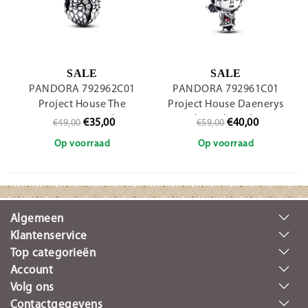
SALE
SALE
PANDORA 792962C01
PANDORA 792961C01
Project House The
Project House Daenerys
Dragon Egg sterling
sterling silver charm
€35,00
€40,00
€49,00
€59,00
silver charm
Op voorraad
Op voorraad
Algemeen
Klantenservice
Top categorieën
Account
Volg ons
Contactgegevens