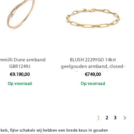
mmilli Dune armband
BLUSH 2229YGO 14krt
GBR1249J
geelgouden armband, closed-
forever schakels
€9.190,00
€749,00
Op voorraad
Op voorraad
1
2
3
akels, fijne schakels wij hebben een brede keus in gouden