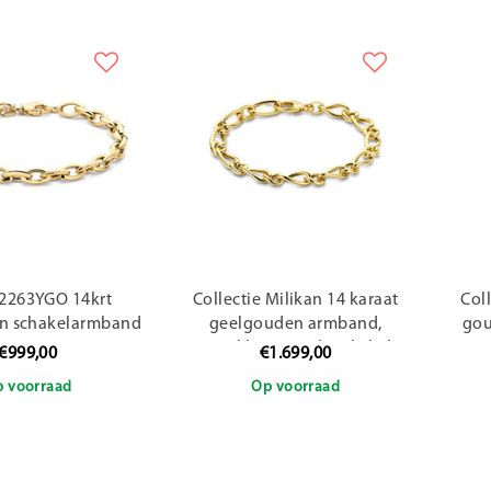
2263YGO 14krt
Collectie Milikan 14 karaat
Col
n schakelarmband
geelgouden armband,
gou
grote/kleine ovale schskels,
€999,00
€1.699,00
lang 20cm
 voorraad
Op voorraad