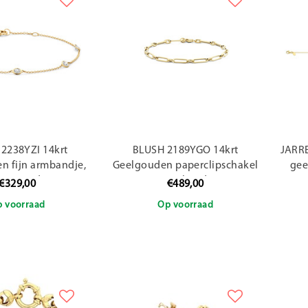
2238YZI 14krt
BLUSH 2189YGO 14krt
JARRE
n fijn armbandje,
Geelgouden paperclipschakel
gee
a in ronde zetting
armband
M
€329,00
€489,00
 voorraad
Op voorraad