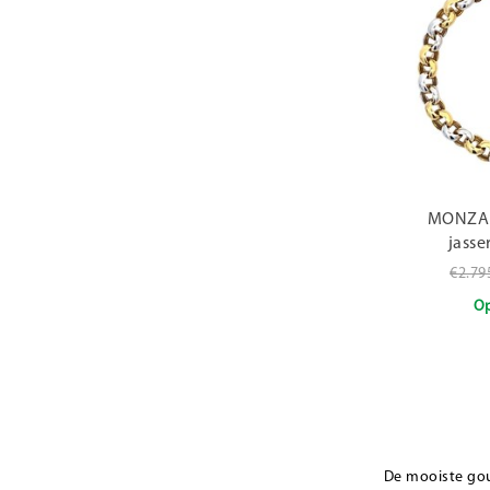
MONZAR
jass
F1
€2.79
Op
De mooiste goud