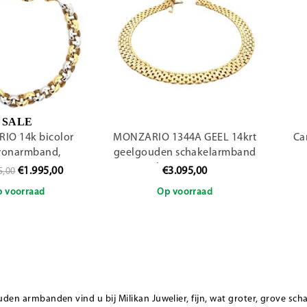
SALE
IO 14k bicolor
MONZARIO 1344A GEEL 14krt
Ca
eronarmband,
geelgouden schakelarmband
070071713
Panthere, 5-rij, 19 cm
€1.995,00
€3.095,00
5,00
 voorraad
Op voorraad
en armbanden vind u bij Milikan Juwelier, fijn, wat groter, grove sch