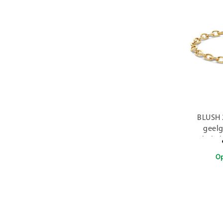
BLUSH 
geel
schakel
getor
Op