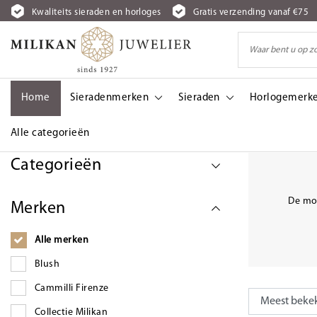
Kwaliteits sieraden en horloges
Gratis verzending vanaf €75
Home
Sieradenmerken
Sieraden
Horlogemerk
Alle categorieën
Terug naar Armbanden
|
Sieraden
|
Armbanden
|
Gouden armbande
Categorieën
De moo
Merken
Alle merken
Blush
Cammilli Firenze
Collectie Milikan