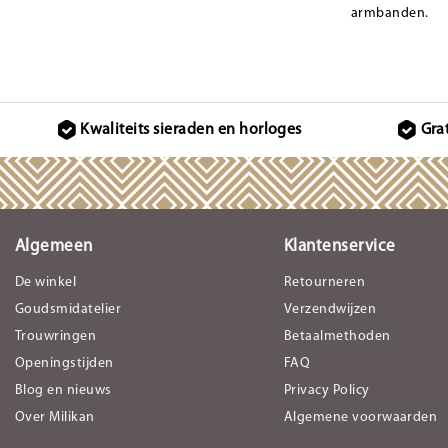
armbanden.
Kwaliteits sieraden en horloges
Gra
Algemeen
Klantenservice
De winkel
Retourneren
Goudsmidatelier
Verzendwijzen
Trouwringen
Betaalmethoden
Openingstijden
FAQ
Blog en nieuws
Privacy Policy
Over Milikan
Algemene voorwaarden