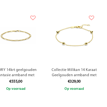
ORY 14krt geelgouden
Collectie Milikan 14 Karaat
antasie armband met
Geelgouden armband met
zilveren kern
hartjes 16-18 cm
€555,00
€329,00
Op voorraad
Op voorraad