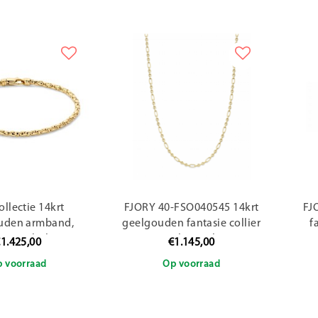
ollectie 14krt
FJORY 40-FSO040545 14krt
FJ
uden armband,
geelgouden fantasie collier
f
ntasie, bol
met zilveren kern
1.425,00
€1.145,00
 voorraad
Op voorraad