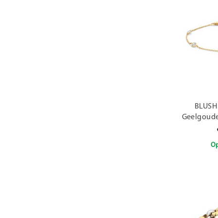
BLUSH 
Geelgoude
5x zirconi
Op