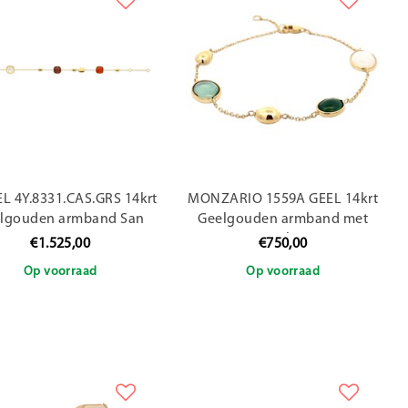
L 4Y.8331.CAS.GRS 14krt
MONZARIO 1559A GEEL 14krt
lgouden armband San
Geelgouden armband met
arino Piazza Tre, met
groene toermalijn en groene
€1.525,00
€750,00
carneool en granaat
Amethyst, 19 cm
Op voorraad
Op voorraad