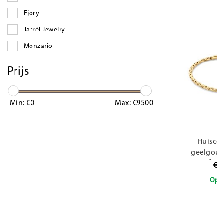
Fjory
Jarrèl Jewelry
Monzario
ZINZI GOLD
Prijs
Min: €
0
Max: €
9500
Huisc
geelgo
fa
€
Op