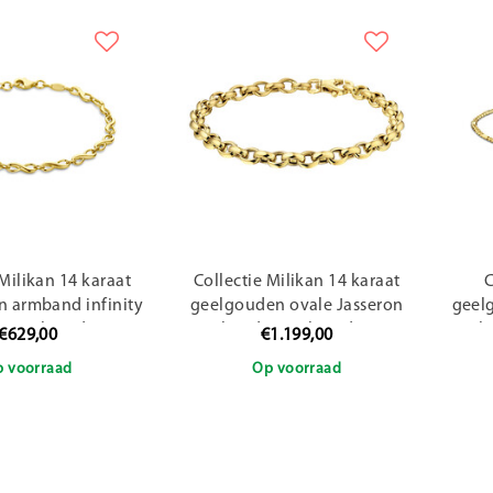
 Milikan 14 karaat
Collectie Milikan 14 karaat
C
 armband infinity
geelgouden ovale Jasseron
geel
.0 mm breed 18.5cm
armband 5mm breed, 19cm
h
€629,00
€1.199,00
lang
lang
 voorraad
Op voorraad