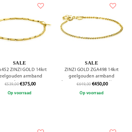
SALE
SALE
452 ZINZI GOLD 14krt
ZINZI GOLD ZGA498 14krt
eelgouden armband
geelgouden armband
staafjes, 18cm
fantasie gourmet en valkoog,
€375,00
€450,00
€539,00
€649,00
16.5-18.5
Op voorraad
Op voorraad