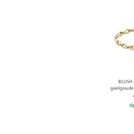
BLUSH 
geelgoude
Op