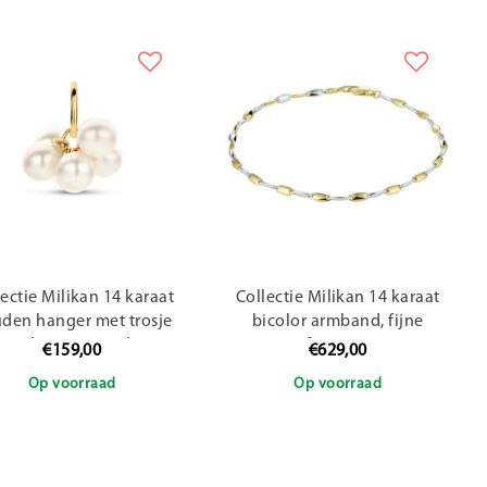
lectie Milikan 14 karaat
Collectie Milikan 14 karaat
den hanger met trosje
bicolor armband, fijne
parels 4mm (6stuks)
staafjes L=19 cm
€159,00
€629,00
Op voorraad
Op voorraad