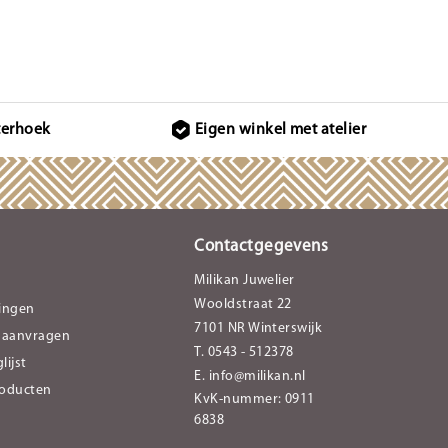
terhoek
Eigen winkel met atelier
Contactgegevens
Milikan Juwelier
Wooldstraat 22
lingen
7101 NR Winterswijk
 aanvragen
T. 0543 - 512378
lijst
E.
info@milikan.nl
roducten
KvK-nummer: 0911
6838