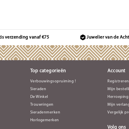
tis verzending vanaf €75
Juwelier van de Ach
Top categorieën
Account
Verbouwingsopruiming !
Registreren
Sieraden
Mijn bestel
De Winkel
Herroeping
Trouwringen
Mijn verlang
Sieradenmerken
Vergelijk p
Horlogemerken
Volg ons