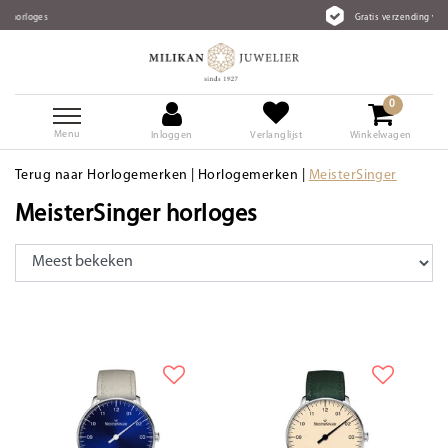
Gratis verzending vanaf €75
0
Menu
Inloggen
Verlanglijst
Winkelwagen
Terug naar Horlogemerken
|
Horlogemerken
|
MeisterSinger
MeisterSinger horloges