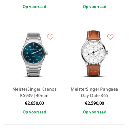
Op voorraad
Op voorraad
MeisterSinger Kaenos
MeisterSinger Pangaea
KS939 | 40mm
Day Date 365
PDD365901 / 40mm
€2.650,00
€2.590,00
Op voorraad
Op voorraad