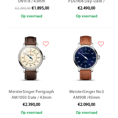
UN918 / 43mm
PDD908 Day-Date /
40mm
€1.895,00
€2.490,00
€2.390,00
Op voorraad
Op voorraad
MeisterSinger Perigraph
MeisterSinger No3
AM1003 Date / 43mm
AM908 /43mm
€2.390,00
€2.090,00
Op voorraad
Op voorraad