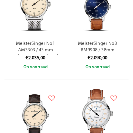
MeisterSinger No1
MeisterSinger No3
AM3303 / 43 mm
BM9908 / 38mm
Milanees Stalen band
€2.035,00
€2.090,00
Op voorraad
Op voorraad