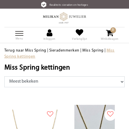
Kwaliteits sieraden en horloges
0
Menu
Inloggen
Verlanglijst
Winkelwagen
Terug naar Miss Spring
|
Sieradenmerken
|
Miss Spring
|
Miss
Spring kettingen
Miss Spring kettingen