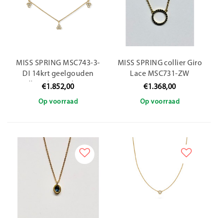
MISS SPRING MSC743-3-
MISS SPRING collier Giro
DI 14krt geelgouden
Lace MSC731-ZW
collier The Duchess 3x
€1.852,00
€1.368,00
klaver met 9x diamant
Op voorraad
Op voorraad
tot. 0.27ct W/P