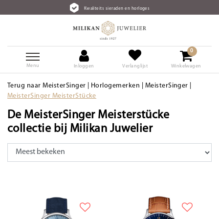
Kwaliteits sieraden en horloges
0
Menu
Inloggen
Verlanglijst
Winkelwagen
Terug naar MeisterSinger
|
Horlogemerken
|
MeisterSinger
|
MeisterSinger MeisterStücke
De MeisterSinger Meisterstücke
collectie bij Milikan Juwelier