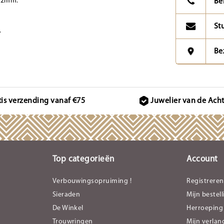
 42mm.
Be
St
.
Be
tis verzending vanaf €75
Juwelier van de Ach
Top categorieën
Account
Verbouwingsopruiming !
Registreren
Sieraden
Mijn bestel
De Winkel
Herroeping
Trouwringen
Mijn verlang