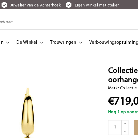
Juwelier van de Achterhoek
Eigen winkel met atelier
en
De Winkel
Trouwringen
Verbouwingsopruiming
orhangers 9.5x42mm
Collecti
oorhang
Merk:
Collectie
€719,
Nog 1 op voorr