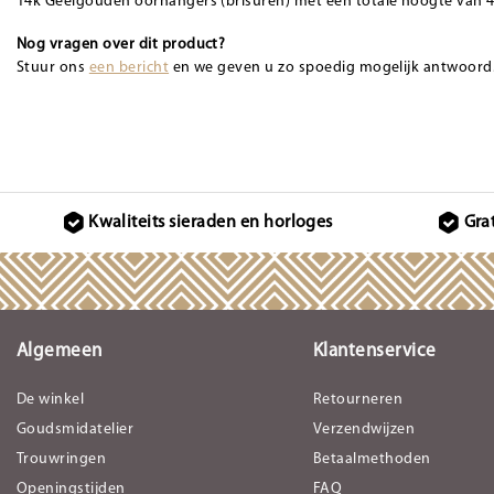
14k Geelgouden oorhangers (brisuren) met een totale hoogte van
Nog vragen over dit product?
Stuur ons
een bericht
en we geven u zo spoedig mogelijk antwoord
Kwaliteits sieraden en horloges
Gra
Algemeen
Klantenservice
De winkel
Retourneren
Goudsmidatelier
Verzendwijzen
Trouwringen
Betaalmethoden
Openingstijden
FAQ