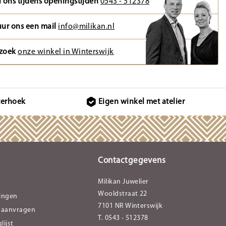
l ons tijdens openingstijden
0543 - 512378
uur ons een mail
info@milikan.nl
zoek
onze winkel in Winterswijk
terhoek
Eigen winkel met atelier
Contactgegevens
Milikan Juwelier
Wooldstraat 22
lingen
7101 NR Winterswijk
 aanvragen
T. 0543 - 512378
lijst