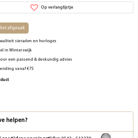
Op verlanglijstje
kel afspraak
waliteit sieraden en horloges
el in Winterswijk
d voor een passend & deskundig advies
zending vanaf €75
oduct
e helpen?