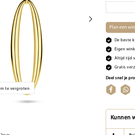
Plan een win
De beste k
Eigen wink
Altijd tij
Gratis ver
Deel snel je pr
 om te vergroten
Kunnen w