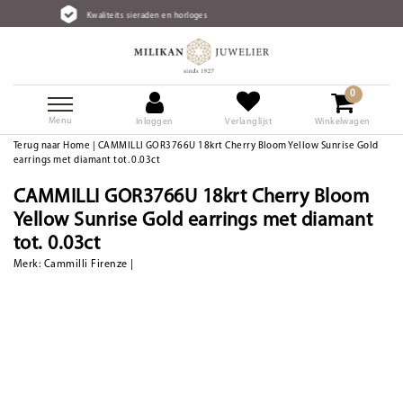
aliteits sieraden en horloges
Grat
0
Menu
Inloggen
Verlanglijst
Winkelwagen
Terug naar Home
|
CAMMILLI GOR3766U 18krt Cherry Bloom Yellow Sunrise Gold
earrings met diamant tot. 0.03ct
CAMMILLI GOR3766U 18krt Cherry Bloom
Yellow Sunrise Gold earrings met diamant
tot. 0.03ct
Merk:
Cammilli Firenze
|