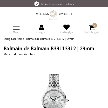
Kwaliteits sieraden en horloges
0
Menu
Inloggen
Verlanglijst
Winkelwagen
Terug naar Home
|
Balmain de Balmain B39113312 | 29mm
Balmain de Balmain B39113312 | 29mm
Merk:
Balmain Watches
|