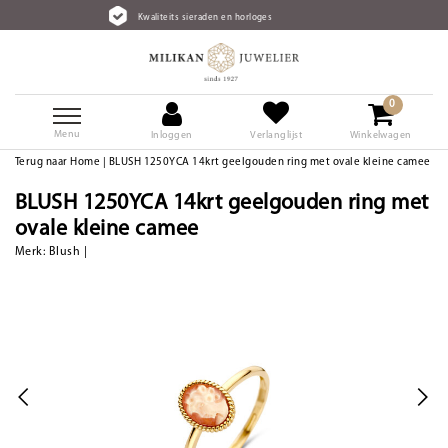
Kwaliteits sieraden en horloges
0
Menu
Inloggen
Verlanglijst
Winkelwagen
Terug naar Home
|
BLUSH 1250YCA 14krt geelgouden ring met ovale kleine camee
BLUSH 1250YCA 14krt geelgouden ring met
ovale kleine camee
Merk:
Blush
|