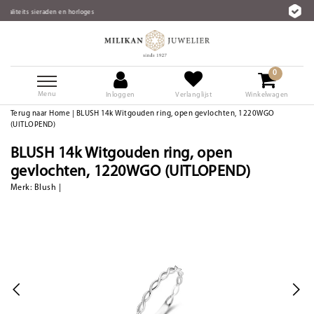
loges
Gratis verzending vanaf €75
0
Menu
Inloggen
Verlanglijst
Winkelwagen
Terug naar Home
|
BLUSH 14k Witgouden ring, open gevlochten, 1220WGO
(UITLOPEND)
BLUSH 14k Witgouden ring, open
gevlochten, 1220WGO (UITLOPEND)
Merk:
Blush
|