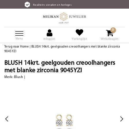
aliteits sieraden en horloges
Grat
0
Menu
Inloggen
Verlanglijst
Winkelwagen
Terug naar Home
|
BLUSH 14krt. geelgouden creoolhangers met blanke zirconia
9045YZI
BLUSH 14krt. geelgouden creoolhangers
met blanke zirconia 9045YZI
Merk:
Blush
|