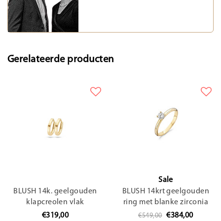
Gerelateerde producten
Sale
BLUSH 14k. geelgouden
BLUSH 14krt geelgouden
klapcreolen vlak
ring met blanke zirconia
11,4x1.8mm 7202YGO
4mm 1133YZI
€319,00
€384,00
€549,00