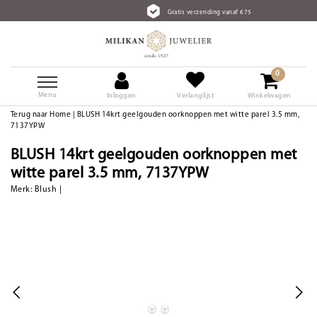
Gratis verzending vanaf €75
0
Menu
Inloggen
Verlanglijst
Winkelwagen
Terug naar Home
|
BLUSH 14krt geelgouden oorknoppen met witte parel 3.5 mm,
7137YPW
BLUSH 14krt geelgouden oorknoppen met
witte parel 3.5 mm, 7137YPW
Merk:
Blush
|