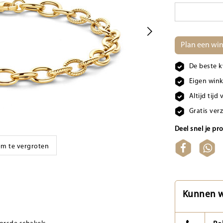
Plan een win
De beste k
Eigen wink
Altijd tij
Gratis ver
Deel snel je pr
 om te vergroten
Kunnen w