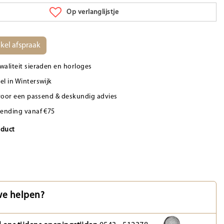
Op verlanglijstje
kel afspraak
waliteit sieraden en horloges
el in Winterswijk
d voor een passend & deskundig advies
zending vanaf €75
oduct
e helpen?