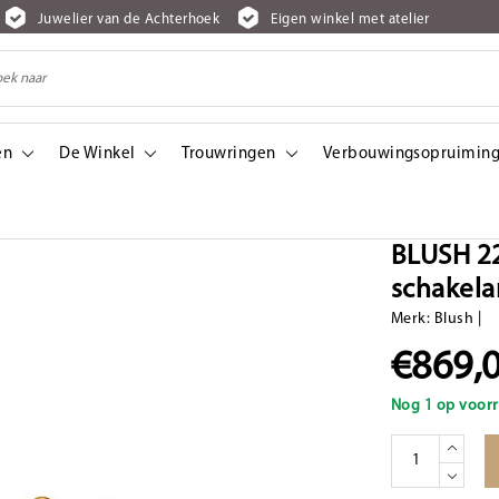
Juwelier van de Achterhoek
Eigen winkel met atelier
en
De Winkel
Trouwringen
Verbouwingsopruiming
rmband, deels getorsde schakels
BLUSH 2
schakela
Merk:
Blush
|
€869,
Nog 1 op voorr