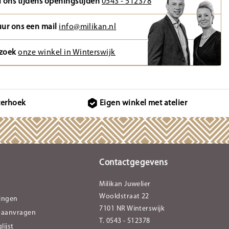
l ons tijdens openingstijden
0543 - 512378
uur ons een mail
info@milikan.nl
zoek
onze winkel in Winterswijk
terhoek
Eigen winkel met atelier
Contactgegevens
Milikan Juwelier
Wooldstraat 22
lingen
7101 NR Winterswijk
 aanvragen
T. 0543 - 512378
lijst