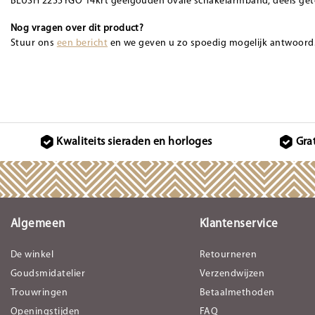
BLUSH 2255YGO 14krt geelgouden ovale schakelarmband, deels get
Nog vragen over dit product?
Stuur ons
een bericht
en we geven u zo spoedig mogelijk antwoord
Kwaliteits sieraden en horloges
Gra
Algemeen
Klantenservice
De winkel
Retourneren
Goudsmidatelier
Verzendwijzen
Trouwringen
Betaalmethoden
Openingstijden
FAQ