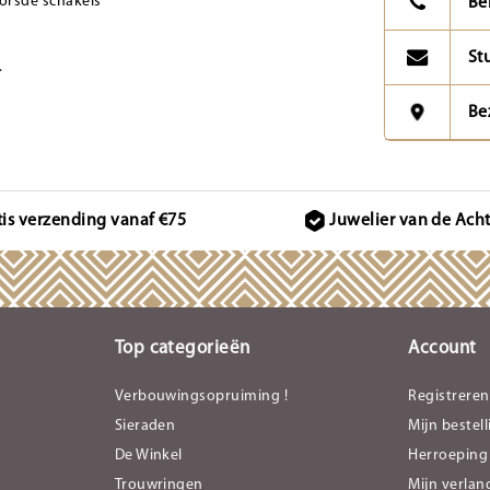
orsde schakels
Be
St
.
Be
tis verzending vanaf €75
Juwelier van de Ach
Top categorieën
Account
Verbouwingsopruiming !
Registreren
Sieraden
Mijn bestel
De Winkel
Herroeping
Trouwringen
Mijn verlang