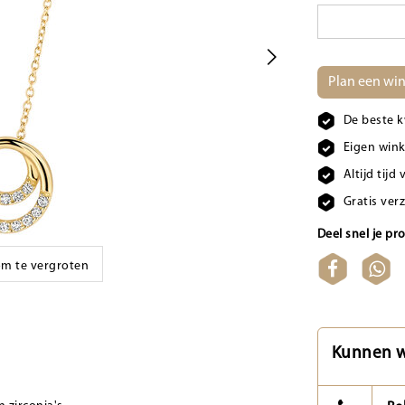
Plan een win
De beste k
Eigen wink
Altijd tij
Gratis ver
Deel snel je pr
 om te vergroten
Kunnen w