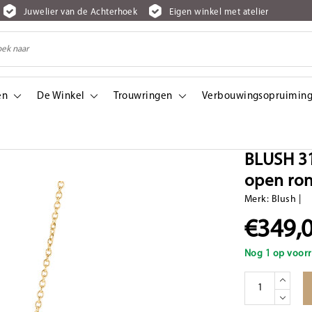
Juwelier van de Achterhoek
Eigen winkel met atelier
en
De Winkel
Trouwringen
Verbouwingsopruiming
 rond hangertje en zirconia's
BLUSH 31
open ron
Merk:
Blush
|
€349,
Nog 1 op voorr