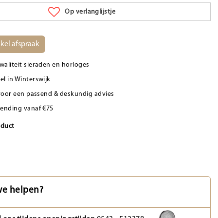
Op verlanglijstje
kel afspraak
waliteit sieraden en horloges
el in Winterswijk
d voor een passend & deskundig advies
zending vanaf €75
oduct
e helpen?