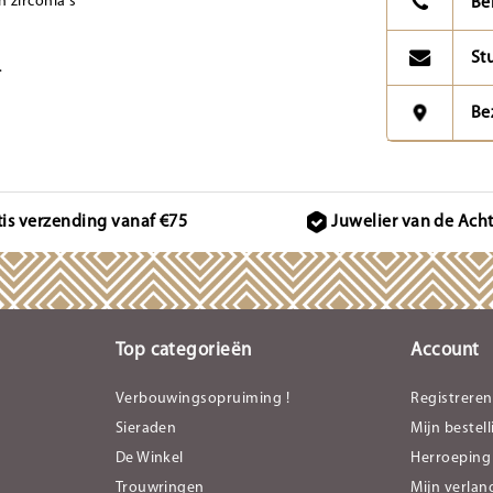
 zirconia's
Be
St
.
Be
tis verzending vanaf €75
Juwelier van de Ach
Top categorieën
Account
Verbouwingsopruiming !
Registreren
Sieraden
Mijn bestel
De Winkel
Herroeping
Trouwringen
Mijn verlang