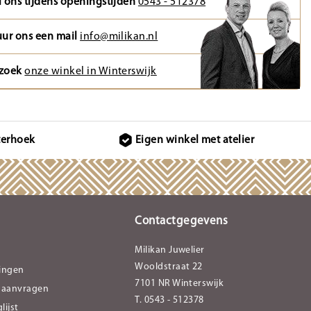
l ons tijdens openingstijden
0543 - 512378
uur ons een mail
info@milikan.nl
zoek
onze winkel in Winterswijk
terhoek
Eigen winkel met atelier
Contactgegevens
Milikan Juwelier
Wooldstraat 22
lingen
7101 NR Winterswijk
 aanvragen
T. 0543 - 512378
lijst