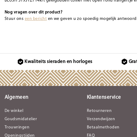
BLUSH 3193YZI 14krt geelgouden collier met open rond hangertje en
Nog vragen over dit product?
Stuur ons
een bericht
en we geven u zo spoedig mogelijk antwoord
Kwaliteits sieraden en horloges
Gra
Algemeen
Klantenservice
De winkel
Retourneren
Goudsmidatelier
Verzendwijzen
Trouwringen
Betaalmethoden
Openingstijden
FAQ