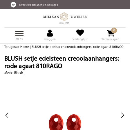
sieraden en horloges
Gratis verzen
0
Menu
Inloggen
Verlanglijst
Winkelwagen
Terug naar Home
|
BLUSH setje edelsteen creoolaanhangers: rode agaat 810RAGO
BLUSH setje edelsteen creoolaanhangers:
rode agaat 810RAGO
Merk:
Blush
|