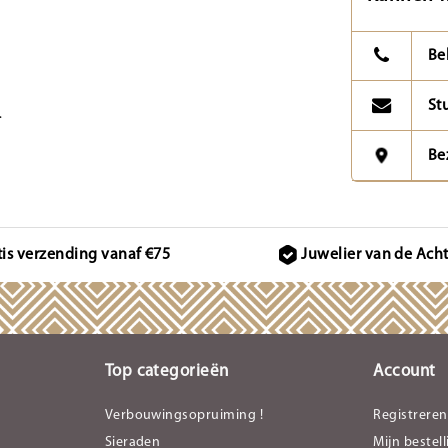
Be
St
.
Be
tis verzending vanaf €75
Juwelier van de Ach
Top categorieën
Account
Verbouwingsopruiming !
Registreren
Sieraden
Mijn bestel