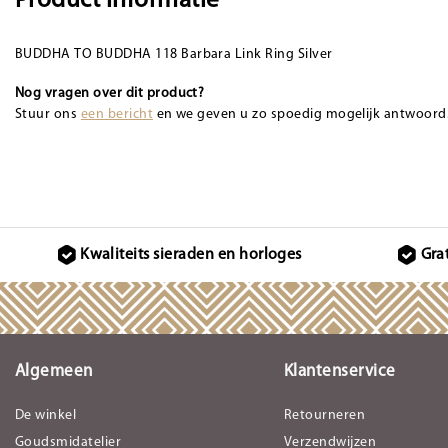
Product informatie
BUDDHA TO BUDDHA 118 Barbara Link Ring Silver
Nog vragen over dit product?
Stuur ons
een bericht
en we geven u zo spoedig mogelijk antwoord
Kwaliteits sieraden en horloges
Gra
Algemeen
Klantenservice
De winkel
Retourneren
Goudsmidatelier
Verzendwijzen