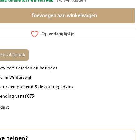
aad online & in Winterswijk
|
1-3 werkdagen
Toevoegen aan winkelwagen
Op verlanglijstje
kel afspraak
waliteit sieraden en horloges
el in Winterswijk
d voor een passend & deskundig advies
zending vanaf €75
oduct
e helpen?