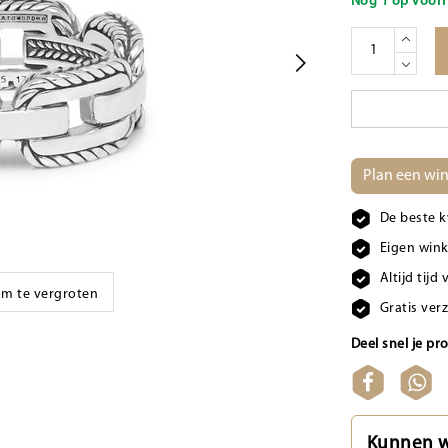
Nog 1 op voorr
Plan een win
De beste k
Eigen wink
Altijd tij
 om te vergroten
Gratis ver
Deel snel je pr
Kunnen w