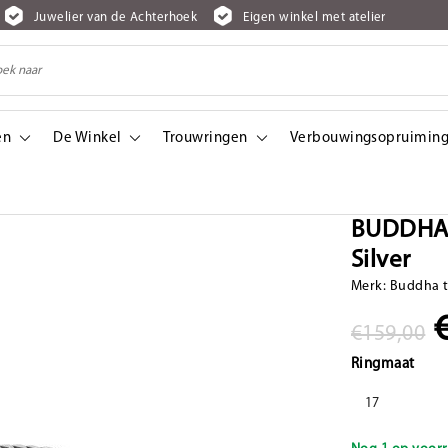
Juwelier van de Achterhoek
Eigen winkel met atelier
en
De Winkel
Trouwringen
Verbouwingsopruiming
r
BUDDHA 
Silver
Merk:
Buddha 
€159,00
Ringmaat
17