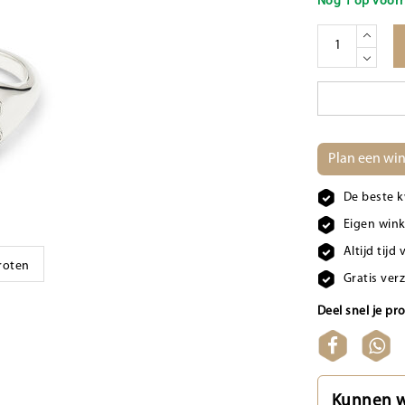
Nog 1 op voorr
Plan een win
De beste k
Eigen wink
Altijd tij
groten
Gratis ver
Deel snel je pr
Kunnen w