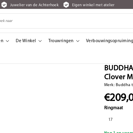
Juwelier van de Achterhoek
Eigen winkel met atelier
en
De Winkel
Trouwringen
Verbouwingsopruiming
Mother of Pearl Silver
BUDDHA 
Clover Mo
Merk:
Buddha 
€209,
Ringmaat
17