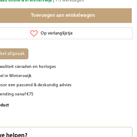
aad online & in Winterswijk
|
1-3 werkdagen
Toevoegen aan winkelwagen
Op verlanglijstje
kel afspraak
waliteit sieraden en horloges
el in Winterswijk
d voor een passend & deskundig advies
zending vanaf €75
oduct
e helpen?