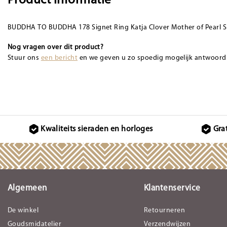
Product informatie
BUDDHA TO BUDDHA 178 Signet Ring Katja Clover Mother of Pearl Si
Nog vragen over dit product?
Stuur ons
een bericht
en we geven u zo spoedig mogelijk antwoord
Kwaliteits sieraden en horloges
Gra
Algemeen
Klantenservice
De winkel
Retourneren
Goudsmidatelier
Verzendwijzen