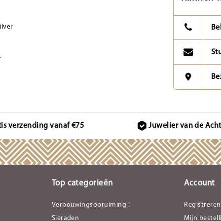
lver
Be
St
.
Be
tis verzending vanaf €75
Juwelier van de Ach
Top categorieën
Account
Verbouwingsopruiming !
Registreren
Sieraden
Mijn bestel