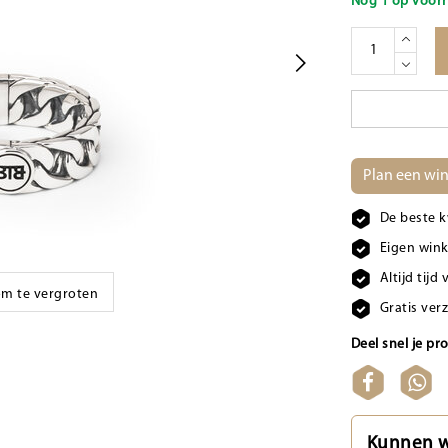
Nog 1 op voorr
Plan een win
De beste k
Eigen wink
Altijd tij
 om te vergroten
Gratis ver
Deel snel je pr
Kunnen w