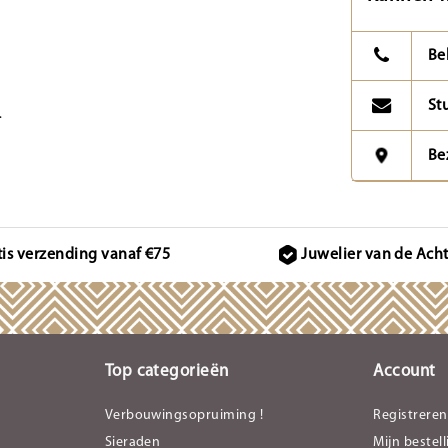
Be
St
.
Be
tis verzending vanaf €75
Juwelier van de Ach
Top categorieën
Account
Verbouwingsopruiming !
Registreren
Sieraden
Mijn bestel