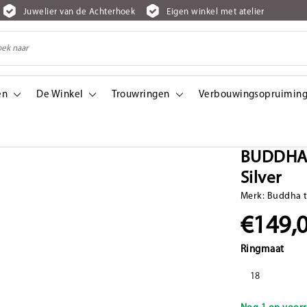
Juwelier van de Achterhoek
Eigen winkel met atelier
en
De Winkel
Trouwringen
Verbouwingsopruiming
BUDDHA 
Silver
Merk:
Buddha 
€149,
Ringmaat
18