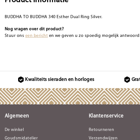
Product informatie
BUDDHA TO BUDDHA 340 Esther Dual Ring Silver.
Nog vragen over dit product?
Stuur ons
een bericht
en we geven u zo spoedig mogelijk antwoord
Kwaliteits sieraden en horloges
Gra
Algemeen
Klantenservice
De winkel
Retourneren
Goudsmidatelier
Verzendwijzen