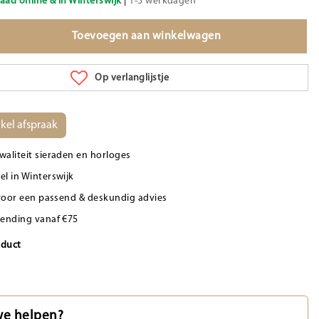
aad online & in Winterswijk
|
1-3 werkdagen
Toevoegen aan winkelwagen
Op verlanglijstje
kel afspraak
waliteit sieraden en horloges
el in Winterswijk
d voor een passend & deskundig advies
zending vanaf €75
oduct
e helpen?