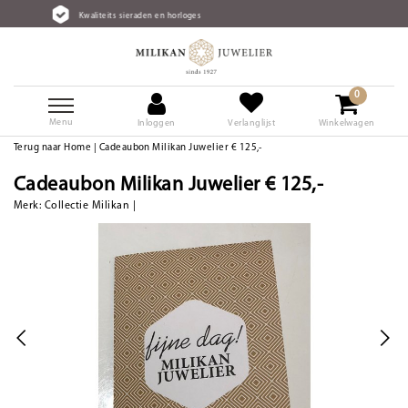
sieraden en horloges
Gratis verzen
0
Menu
Inloggen
Verlanglijst
Winkelwagen
Terug naar Home
|
Cadeaubon Milikan Juwelier € 125,-
Cadeaubon Milikan Juwelier € 125,-
Merk:
Collectie Milikan
|