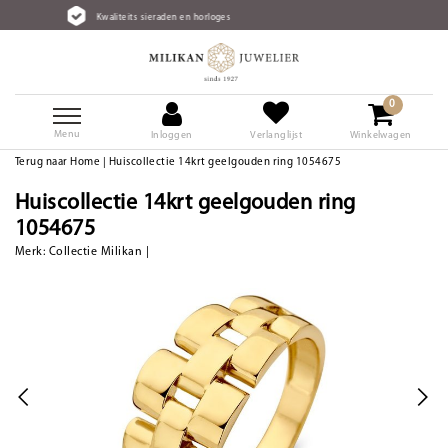
aliteits sieraden en horloges
Grat
0
Menu
Inloggen
Verlanglijst
Winkelwagen
Terug naar Home
|
Huiscollectie 14krt geelgouden ring 1054675
Huiscollectie 14krt geelgouden ring
1054675
Merk:
Collectie Milikan
|