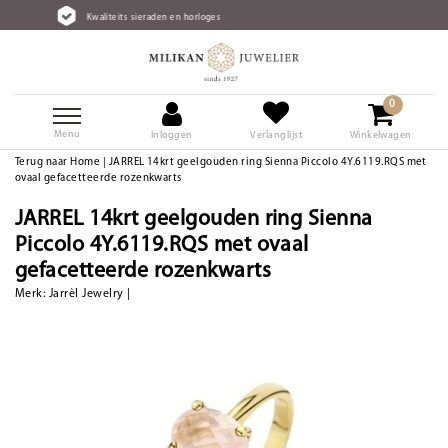
iteits sieraden en horloges
Gratis
0
Menu
Inloggen
Verlanglijst
Winkelwagen
Terug naar Home
|
JARREL 14krt geelgouden ring Sienna Piccolo 4Y.6119.RQS met
ovaal gefacetteerde rozenkwarts
JARREL 14krt geelgouden ring Sienna
Piccolo 4Y.6119.RQS met ovaal
gefacetteerde rozenkwarts
Merk:
Jarrèl Jewelry
|