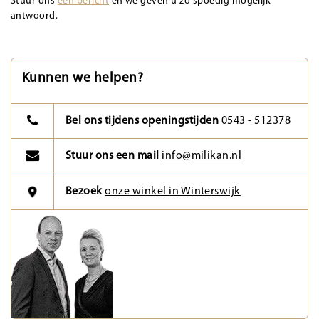
Stuur ons
een bericht
en we geven u zo spoedig mogelijk
antwoord.
Kunnen we helpen?
Bel ons tijdens openingstijden
0543 - 512378
Stuur ons een mail
info@milikan.nl
Bezoek
onze winkel in Winterswijk