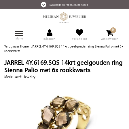
Kwaliteits sieraden en horloges
0
Menu
Inloggen
Verlanglijst
Winkelwagen
Terug naar Home
|
JARREL 4Y.6169.SQS 14krt geelgouden ring Sienna Palio met 6x
rookkwarts
JARREL 4Y.6169.SQS 14krt geelgouden ring
Sienna Palio met 6x rookkwarts
Merk:
Jarrèl Jewelry
|