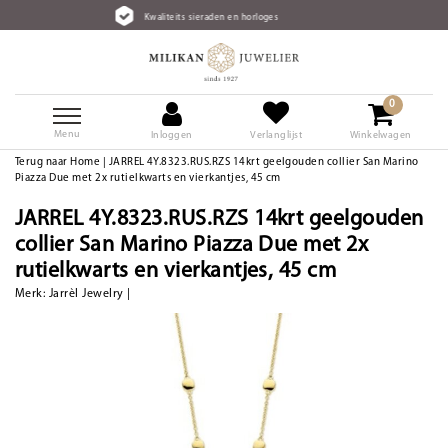
Kwaliteits sieraden en horloges
0
Menu
Inloggen
Verlanglijst
Winkelwagen
Terug naar Home
|
JARREL 4Y.8323.RUS.RZS 14krt geelgouden collier San Marino
Piazza Due met 2x rutielkwarts en vierkantjes, 45 cm
JARREL 4Y.8323.RUS.RZS 14krt geelgouden
collier San Marino Piazza Due met 2x
rutielkwarts en vierkantjes, 45 cm
Merk:
Jarrèl Jewelry
|