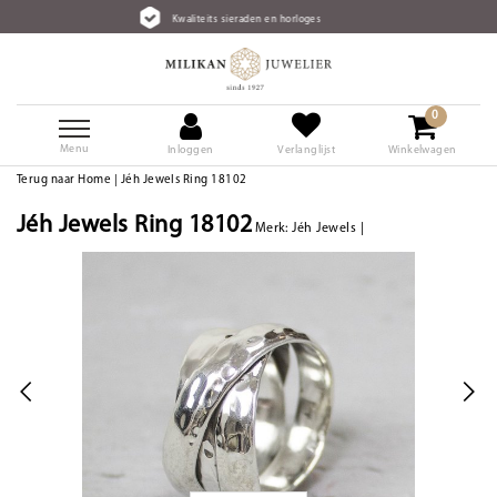
Kwaliteits sieraden en horloges
0
Menu
Inloggen
Verlanglijst
Winkelwagen
Terug naar Home
|
Jéh Jewels Ring 18102
Jéh Jewels Ring 18102
Merk:
Jéh Jewels
|