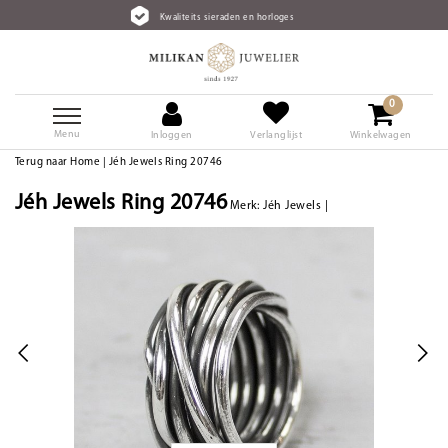
Kwaliteits sieraden en horloges
0
Menu
Inloggen
Verlanglijst
Winkelwagen
Terug naar Home
|
Jéh Jewels Ring 20746
Jéh Jewels Ring 20746
Merk:
Jéh Jewels
|