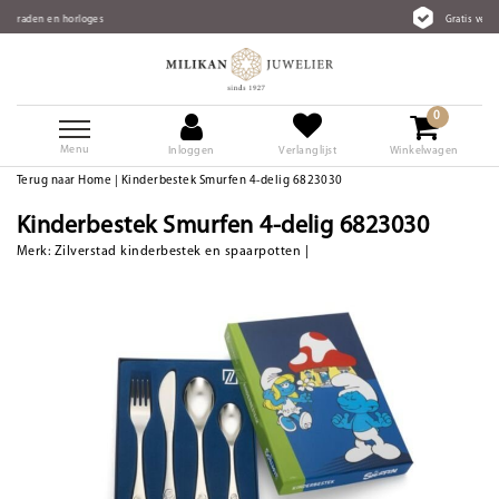
s
Gratis verzending vanaf €75
0
Menu
Inloggen
Verlanglijst
Winkelwagen
Terug naar Home
|
Kinderbestek Smurfen 4-delig 6823030
Kinderbestek Smurfen 4-delig 6823030
Merk:
Zilverstad kinderbestek en spaarpotten
|