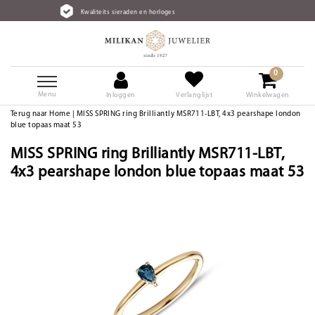
Kwaliteits sieraden en horloges
G
0
Menu
Inloggen
Verlanglijst
Winkelwagen
Terug naar Home
|
MISS SPRING ring Brilliantly MSR711-LBT, 4x3 pearshape london
blue topaas maat 53
MISS SPRING ring Brilliantly MSR711-LBT,
4x3 pearshape london blue topaas maat 53