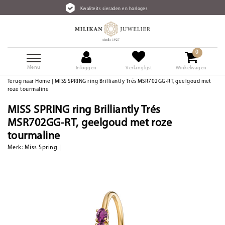
Kwaliteits sieraden en horloges
0
Menu
Inloggen
Verlanglijst
Winkelwagen
Terug naar Home
|
MISS SPRING ring Brilliantly Trés MSR702GG-RT, geelgoud met
roze tourmaline
MISS SPRING ring Brilliantly Trés
MSR702GG-RT, geelgoud met roze
tourmaline
Merk:
Miss Spring
|