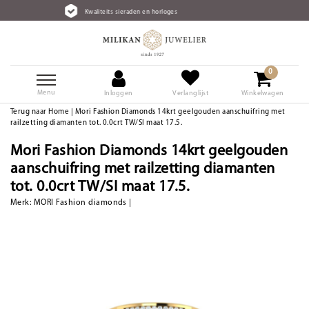
Kwaliteits sieraden en horloges
0
Menu
Inloggen
Verlanglijst
Winkelwagen
Terug naar Home
|
Mori Fashion Diamonds 14krt geelgouden aanschuifring met
railzetting diamanten tot. 0.0crt TW/SI maat 17.5.
Mori Fashion Diamonds 14krt geelgouden
aanschuifring met railzetting diamanten
tot. 0.0crt TW/SI maat 17.5.
Merk:
MORI Fashion diamonds
|