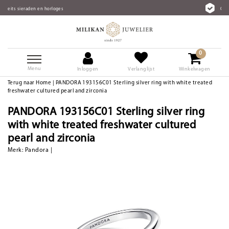
loges
Gratis verzending vanaf €75
0
Menu
Inloggen
Verlanglijst
Winkelwagen
Terug naar Home
|
PANDORA 193156C01 Sterling silver ring with white treated
freshwater cultured pearl and zirconia
PANDORA 193156C01 Sterling silver ring
with white treated freshwater cultured
pearl and zirconia
Merk:
Pandora
|