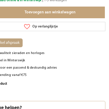
aad online & in Winterswijk
|
1-3 werkdagen
Toevoegen aan winkelwagen
Op verlanglijstje
kel afspraak
waliteit sieraden en horloges
el in Winterswijk
d voor een passend & deskundig advies
zending vanaf €75
oduct
e helpen?