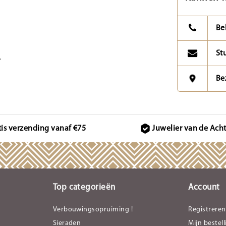
.
Be
St
.
Be
tis verzending vanaf €75
Juwelier van de Ach
Top categorieën
Account
Verbouwingsopruiming !
Registreren
Sieraden
Mijn bestel