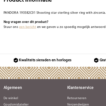
Product informatie
PANDORA 193582C01 Shooting star sterling silver ring with zirconia
Nog vragen over dit product?
Stuur ons
een bericht
en we geven u zo spoedig mogelijk antwoord
Kwaliteits sieraden en horloges
Gra
Algemeen
Klantenservice
De winkel
Retourneren
Goudsmidatelier
Verzendwijzen