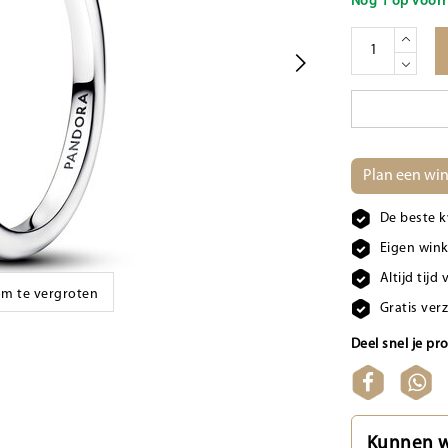
Nog 1 op voorr
Plan een win
De beste k
Eigen wink
Altijd tij
 om te vergroten
Gratis ver
Deel snel je pr
Kunnen w