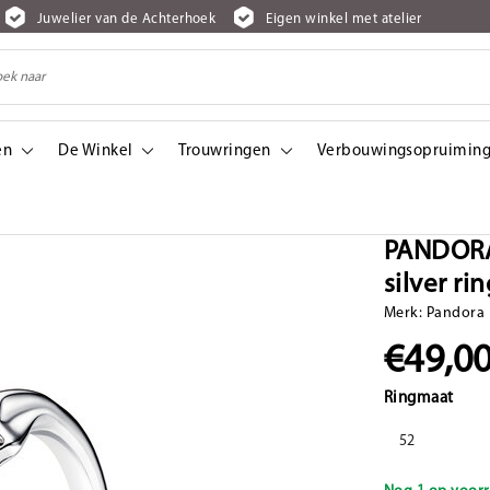
Juwelier van de Achterhoek
Eigen winkel met atelier
en
De Winkel
Trouwringen
Verbouwingsopruiming
 ring with zirconia
PANDORA 
silver ri
Merk:
Pandora
€49,0
Ringmaat
52