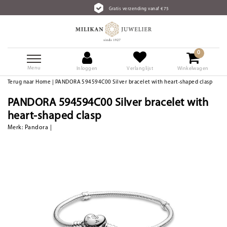
Gratis verzending vanaf €75
0
Menu
Inloggen
Verlanglijst
Winkelwagen
Terug naar Home
|
PANDORA 594594C00 Silver bracelet with heart-shaped clasp
PANDORA 594594C00 Silver bracelet with
heart-shaped clasp
Merk:
Pandora
|