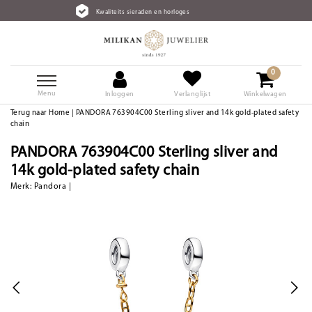
Kwaliteits sieraden en horloges
0
Menu
Inloggen
Verlanglijst
Winkelwagen
Terug naar Home
|
PANDORA 763904C00 Sterling sliver and 14k gold-plated safety
chain
PANDORA 763904C00 Sterling sliver and
14k gold-plated safety chain
Merk:
Pandora
|