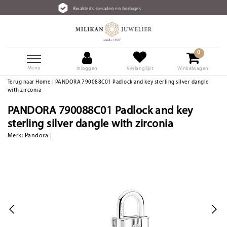
Kwaliteits sieraden en horloges
0
Menu
Inloggen
Verlanglijst
Winkelwagen
Terug naar Home
|
PANDORA 790088C01 Padlock and key sterling silver dangle
with zirconia
PANDORA 790088C01 Padlock and key
sterling silver dangle with zirconia
Merk:
Pandora
|