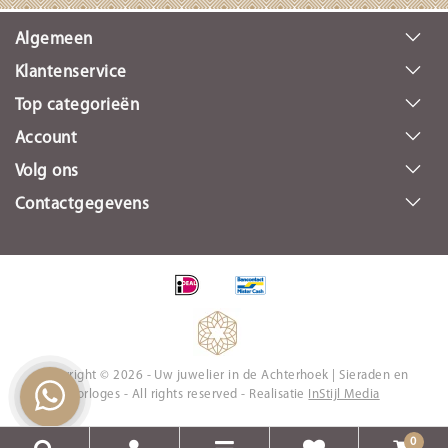
Algemeen
Klantenservice
Top categorieën
Account
Volg ons
Contactgegevens
Copyright © 2026 - Uw juwelier in de Achterhoek | Sieraden en
Horloges - All rights reserved - Realisatie
InStijl Media
0