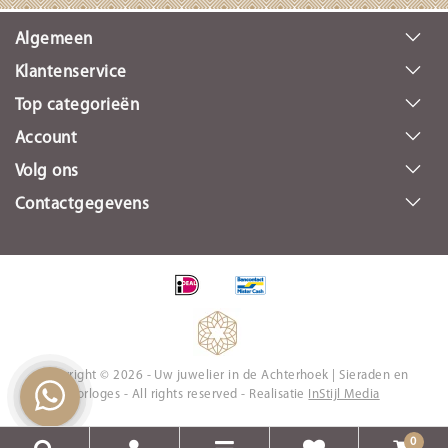
Algemeen
Klantenservice
Top categorieën
Account
Volg ons
Contactgegevens
Copyright © 2026 - Uw juwelier in de Achterhoek | Sieraden en
Horloges - All rights reserved - Realisatie
InStijl Media
0