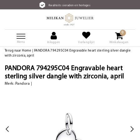
Kwaliteits sieraden en horloges
0
Menu
Inloggen
Verlanglijst
Winkelwagen
Terug naar Home
|
PANDORA 794295C04 Engravable heart sterling silver dangle
with zirconia, april
PANDORA 794295C04 Engravable heart
sterling silver dangle with zirconia, april
Merk:
Pandora
|