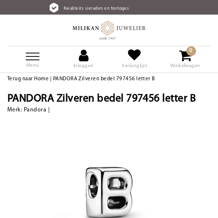
Kwaliteits sieraden en horloges
0
Menu
Inloggen
Verlanglijst
Winkelwagen
Terug naar Home
|
PANDORA Zilveren bedel 797456 letter B
PANDORA Zilveren bedel 797456 letter B
Merk:
Pandora
|