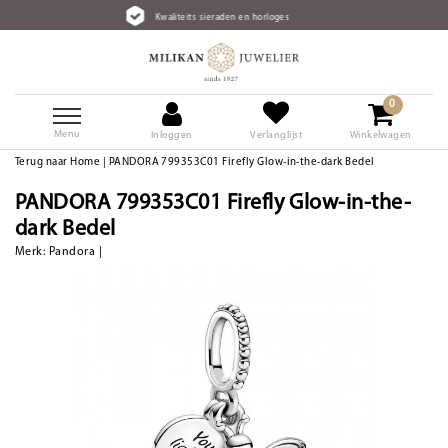
Kwaliteits sieraden en horloges
0
Menu
Inloggen
Verlanglijst
Winkelwagen
Terug naar Home
|
PANDORA 799353C01 Firefly Glow-in-the-dark Bedel
PANDORA 799353C01 Firefly Glow-in-the-
dark Bedel
Merk:
Pandora
|