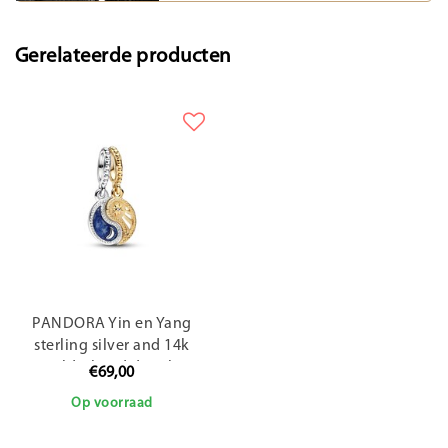
Gerelateerde producten
PANDORA Yin en Yang
sterling silver and 14k
gold-plated dangle
€69,00
762678C01
Op voorraad