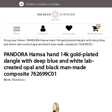
iteits sieraden en horloges
Gratis
0
Menu
Inloggen
Verlanglijst
Winkelwagen
Terug naar Home
|
PANDORA Hamsa hand 14k gold-plated dangle with deep blue
and white lab-created opal and black man-made composite 762699C01
PANDORA Hamsa hand 14k gold-plated
dangle with deep blue and white lab-
created opal and black man-made
composite 762699C01
Merk:
Pandora
|