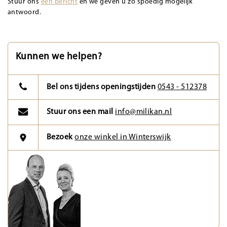
Stuur ons
een bericht
en we geven u zo spoedig mogelijk
antwoord.
Kunnen we helpen?
Bel ons tijdens openingstijden
0543 - 512378
Stuur ons een mail
info@milikan.nl
Bezoek
onze winkel in Winterswijk