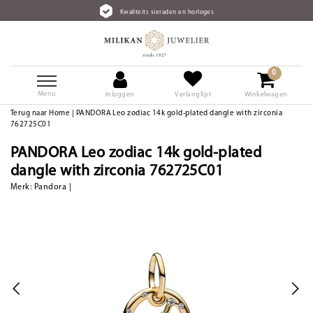
Kwaliteits sieraden en horloges
0
Menu
Inloggen
Verlanglijst
Winkelwagen
Terug naar Home
|
PANDORA Leo zodiac 14k gold-plated dangle with zirconia
762725C01
PANDORA Leo zodiac 14k gold-plated
dangle with zirconia 762725C01
Merk:
Pandora
|