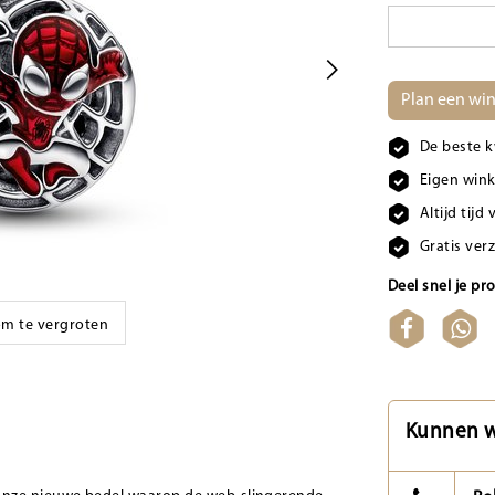
Plan een win
De beste k
Eigen wink
Altijd tij
Gratis ver
Deel snel je pr
 om te vergroten
Kunnen w