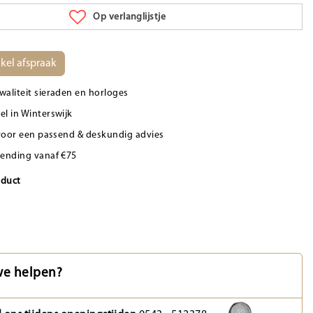
Op verlanglijstje
kel afspraak
waliteit sieraden en horloges
el in Winterswijk
d voor een passend & deskundig advies
zending vanaf €75
oduct
e helpen?