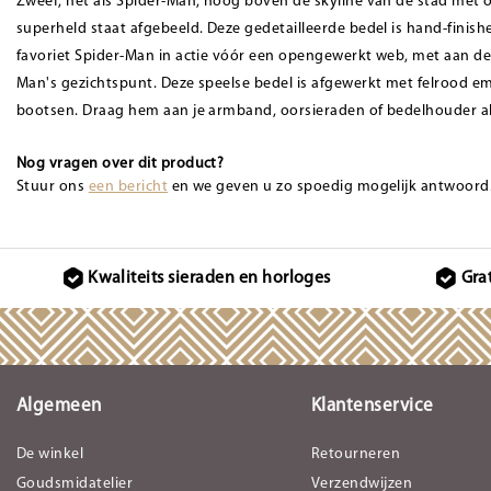
Zweef, net als Spider-Man, hoog boven de skyline van de stad met
superheld staat afgebeeld. Deze gedetailleerde bedel is hand-finishe
favoriet Spider-Man in actie vóór een opengewerkt web, met aan de
Man's gezichtspunt. Deze speelse bedel is afgewerkt met felrood em
bootsen. Draag hem aan je armband, oorsieraden of bedelhouder al
Nog vragen over dit product?
Stuur ons
een bericht
en we geven u zo spoedig mogelijk antwoord
Kwaliteits sieraden en horloges
Gra
Algemeen
Klantenservice
De winkel
Retourneren
Goudsmidatelier
Verzendwijzen