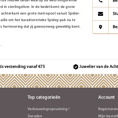
 onze nieuwe bedel waarop de web-slingerende
Be
d in sterlingzilver. In de bedel komt de grote
 achterkant een grote metropool vanuit Spider-
St
aille om het karakteristieke Spidey-pak na te
s herinnering dat jij gewoonweg geweldig bent.
Be
.
tis verzending vanaf €75
Juwelier van de Ach
Top categorieën
Account
Verbouwingsopruiming !
Registreren
Sieraden
Mijn bestel