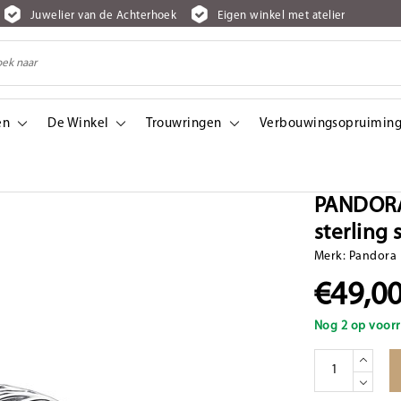
Juwelier van de Achterhoek
Eigen winkel met atelier
en
De Winkel
Trouwringen
Verbouwingsopruiming
silver charm with black and red enamel
PANDORA
sterling
Merk:
Pandora
€49,0
Nog 2 op voorr