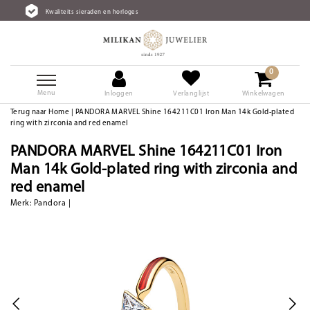
s sieraden en horloges
Gratis ver
0
Menu
Inloggen
Verlanglijst
Winkelwagen
Terug naar Home
|
PANDORA MARVEL Shine 164211C01 Iron Man 14k Gold-plated
ring with zirconia and red enamel
PANDORA MARVEL Shine 164211C01 Iron
Man 14k Gold-plated ring with zirconia and
red enamel
Merk:
Pandora
|