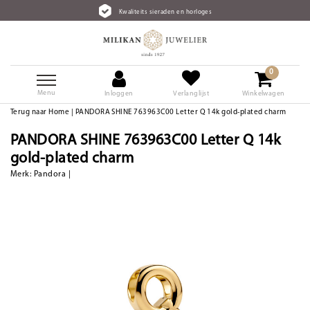
Kwaliteits sieraden en horloges
0
Menu
Inloggen
Verlanglijst
Winkelwagen
Terug naar Home
|
PANDORA SHINE 763963C00 Letter Q 14k gold-plated charm
PANDORA SHINE 763963C00 Letter Q 14k
gold-plated charm
Merk:
Pandora
|