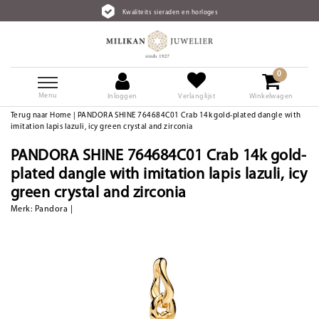
Kwaliteits sieraden en horloges
0
Menu
Inloggen
Verlanglijst
Winkelwagen
Terug naar Home
|
PANDORA SHINE 764684C01 Crab 14k gold-plated dangle with
imitation lapis lazuli, icy green crystal and zirconia
PANDORA SHINE 764684C01 Crab 14k gold-
plated dangle with imitation lapis lazuli, icy
green crystal and zirconia
Merk:
Pandora
|