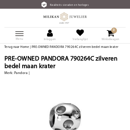
Kwaliteits sieraden en horloges
0
Menu
Inloggen
Verlanglijst
Winkelwagen
Terug naar Home
|
PRE-OWNED PANDORA 790264C zilveren bedel maan krater
PRE-OWNED PANDORA 790264C zilveren
bedel maan krater
Merk:
Pandora
|