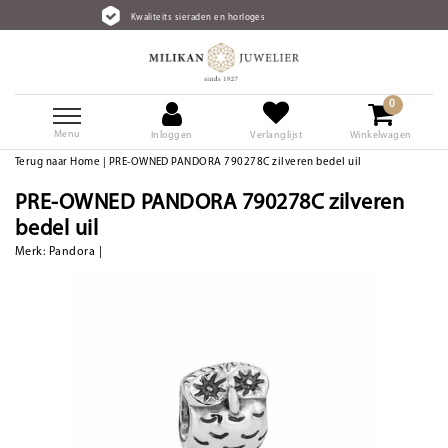
Kwaliteits sieraden en horloges
0
Menu
Inloggen
Verlanglijst
Winkelwagen
Terug naar Home
|
PRE-OWNED PANDORA 790278C zilveren bedel uil
PRE-OWNED PANDORA 790278C zilveren
bedel uil
Merk:
Pandora
|