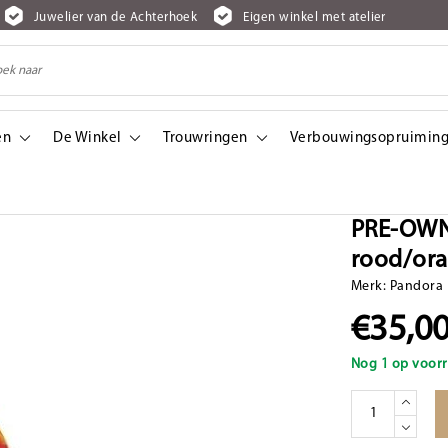
Juwelier van de Achterhoek
Eigen winkel met atelier
en
De Winkel
Trouwringen
Verbouwingsopruiming
nje gestreept
PRE-OWN
rood/ora
Merk:
Pandora
€35,0
Nog 1 op voorr