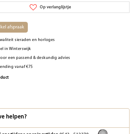
Op verlanglijstje
kel afspraak
waliteit sieraden en horloges
el in Winterswijk
d voor een passend & deskundig advies
zending vanaf €75
oduct
e helpen?