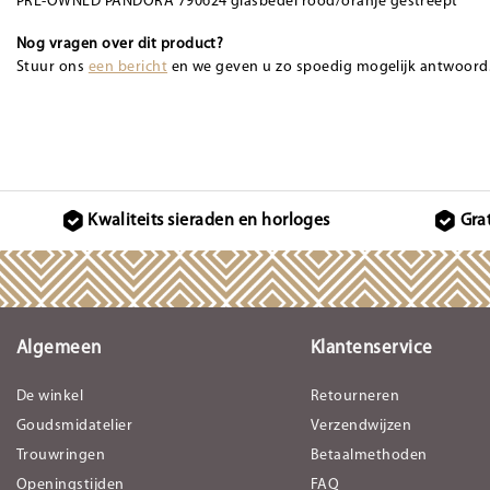
PRE-OWNED PANDORA 790624 glasbedel rood/oranje gestreept
Nog vragen over dit product?
Stuur ons
een bericht
en we geven u zo spoedig mogelijk antwoord
Kwaliteits sieraden en horloges
Gra
Algemeen
Klantenservice
De winkel
Retourneren
Goudsmidatelier
Verzendwijzen
Trouwringen
Betaalmethoden
Openingstijden
FAQ