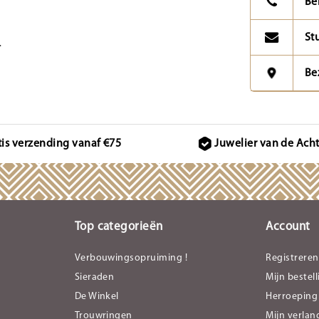
Be
St
.
Be
tis verzending vanaf €75
Juwelier van de Ach
Top categorieën
Account
Verbouwingsopruiming !
Registreren
Sieraden
Mijn bestel
De Winkel
Herroeping
Trouwringen
Mijn verlang