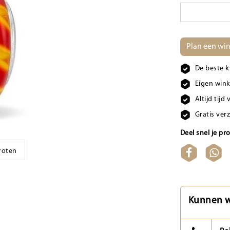
Plan een win
De beste k
Eigen wink
Altijd tij
Gratis ver
Deel snel je pr
groten
Kunnen w