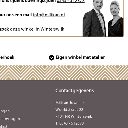
l ons tijdens openingstijden
0543 - 512378
uur ons een mail
info@milikan.nl
zoek
onze winkel in Winterswijk
terhoek
Eigen winkel met atelier
Contactgegevens
Milikan Juwelier
Wooldstraat 22
lingen
7101 NR Winterswijk
 aanvragen
T. 0543 - 512378
lijst